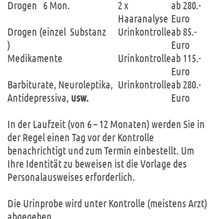
Drogen 6 Mon.
2 x
ab 280.-
Haaranalyse
Euro
Drogen (einzel Substanz
Urinkontrolle
ab 85.-
)
Euro
Medikamente
Urinkontrolle
ab 115.-
Euro
Barbiturate, Neuroleptika,
Urinkontrolle
ab 280.-
Antidepressiva,
usw.
Euro
In der Laufzeit (von 6 – 12 Monaten) werden Sie in
der Regel einen Tag vor der Kontrolle
benachrichtigt und zum Termin einbestellt. Um
Ihre Identität zu beweisen ist die Vorlage des
Personalausweises erforderlich.
Die Urinprobe wird unter Kontrolle (meistens Arzt)
abgegeben.