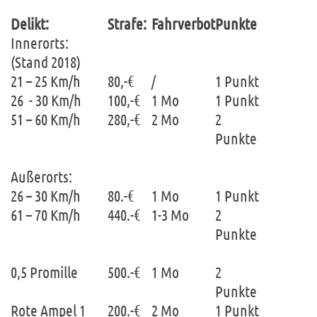
Delikt:
Strafe:
Fahrverbot
Punkte
Innerorts:
(Stand 2018)
21 – 25 Km/h
80,-€
/
1 Punkt
26 - 30 Km/h
100,-€
1 Mo
1 Punkt
51 – 60 Km/h
280,-€
2 Mo
2
Punkte
Außerorts:
26 – 30 Km/h
80.-€
1 Mo
1 Punkt
61 – 70 Km/h
440.-€
1-3 Mo
2
Punkte
0,5 Promille
500.-€
1 Mo
2
Punkte
Rote Ampel 1
200.-€
2 Mo
1 Punkt